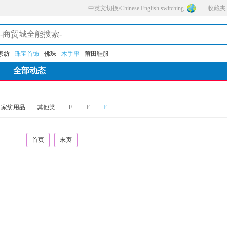
中英文切换/Chinese English switching
收藏夹
家纺
珠宝首饰
佛珠
木手串
莆田鞋服
全部动态
家纺用品
其他类
-F
-F
-F
首页
末页