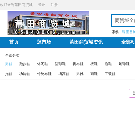
欢迎来到莆田商贸城
登录
注册
家纺
珠宝首
首页
逛市场
莆田商贸城资讯
全部
全部分类
男鞋
跑步鞋
休闲鞋
篮球鞋
帆布鞋
板鞋
拖鞋
足球鞋
拖鞋
功能鞋
传统布鞋
增高鞋
男靴
雨鞋
工装鞋