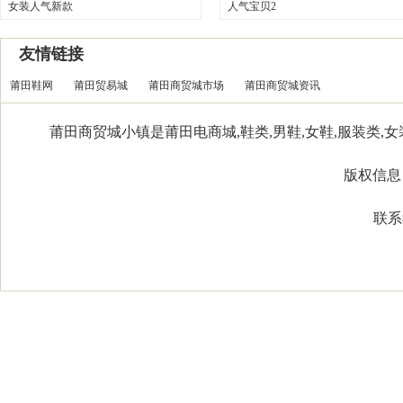
女装人气新款
人气宝贝2
友情链接
莆田鞋网
莆田贸易城
莆田商贸城市场
莆田商贸城资讯
莆田商贸城小镇是莆田电商城,鞋类,男鞋,女鞋,服装类,女装
版权信息：Co
联系