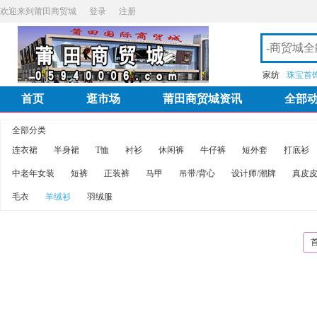
欢迎来到莆田商贸城
登录
注册
家纺
珠宝首
首页
逛市场
莆田商贸城资讯
全部
全部分类
连衣裙
半身裙
T恤
衬衫
休闲裤
牛仔裤
短外套
打底衫
中老年女装
短裤
正装裤
马甲
吊带/背心
设计师/潮牌
真皮
毛衣
羊绒衫
羽绒服