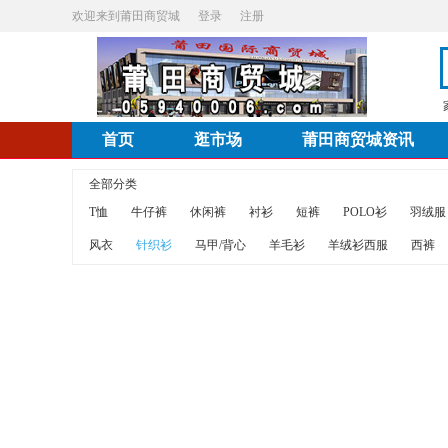
欢迎来到莆田商贸城
登录
注册
首页
逛市场
莆田商贸城资讯
全部分类
T恤
牛仔裤
休闲裤
衬衫
短裤
POLO衫
羽绒服
风衣
针织衫
马甲/背心
羊毛衫
羊绒衫西服
西裤