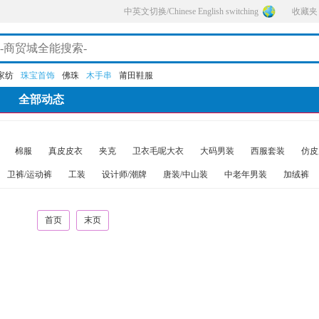
中英文切换/Chinese English switching
收藏夹
家纺
珠宝首饰
佛珠
木手串
莆田鞋服
全部动态
棉服
真皮皮衣
夹克
卫衣毛呢大衣
大码男装
西服套装
仿皮
卫裤/运动裤
工装
设计师/潮牌
唐装/中山装
中老年男装
加绒裤
首页
末页