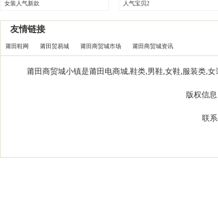
女装人气新款
人气宝贝2
友情链接
莆田鞋网
莆田贸易城
莆田商贸城市场
莆田商贸城资讯
莆田商贸城小镇是莆田电商城,鞋类,男鞋,女鞋,服装类,女装
版权信息：Co
联系