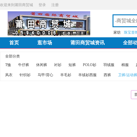
欢迎来到莆田商贸城
登录
注册
家纺
珠宝首
首页
逛市场
莆田商贸城资讯
全部
全部分类
T恤
牛仔裤
休闲裤
衬衫
短裤
POLO衫
羽绒服
棉服
风衣
针织衫
马甲/背心
羊毛衫
羊绒衫西服
西裤
卫裤/运动