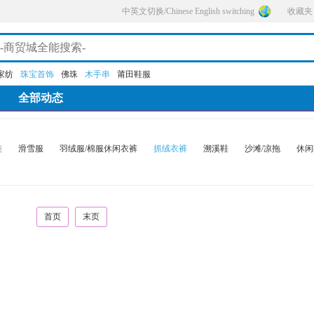
中英文切换/Chinese English switching
收藏夹
家纺
珠宝首饰
佛珠
木手串
莆田鞋服
全部动态
鞋
滑雪服
羽绒服/棉服休闲衣裤
抓绒衣裤
溯溪鞋
沙滩/凉拖
休闲
首页
末页