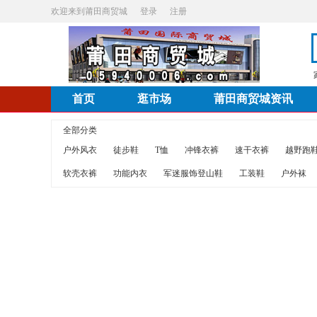
欢迎来到莆田商贸城
登录
注册
首页
逛市场
莆田商贸城资讯
全部分类
户外风衣
徒步鞋
T恤
冲锋衣裤
速干衣裤
越野跑
软壳衣裤
功能内衣
军迷服饰登山鞋
工装鞋
户外袜