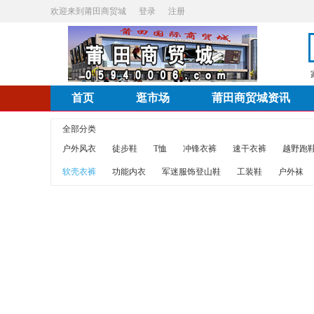
欢迎来到莆田商贸城
登录
注册
首页
逛市场
莆田商贸城资讯
全部分类
户外风衣
徒步鞋
T恤
冲锋衣裤
速干衣裤
越野跑
软壳衣裤
功能内衣
军迷服饰登山鞋
工装鞋
户外袜