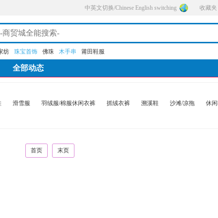
中英文切换/Chinese English switching
收藏夹
家纺
珠宝首饰
佛珠
木手串
莆田鞋服
全部动态
鞋
滑雪服
羽绒服/棉服休闲衣裤
抓绒衣裤
溯溪鞋
沙滩/凉拖
休闲
首页
末页