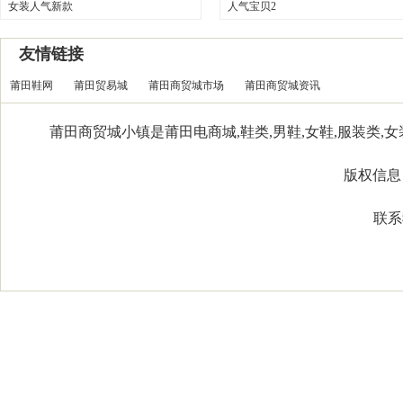
女装人气新款
人气宝贝2
友情链接
莆田鞋网
莆田贸易城
莆田商贸城市场
莆田商贸城资讯
莆田商贸城小镇是莆田电商城,鞋类,男鞋,女鞋,服装类,女装
版权信息：Co
联系