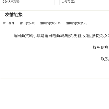
女装人气新款
人气宝贝2
友情链接
莆田鞋网
莆田贸易城
莆田商贸城市场
莆田商贸城资讯
莆田商贸城小镇是莆田电商城,鞋类,男鞋,女鞋,服装类,女装
版权信息：Co
联系