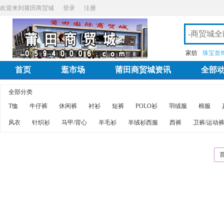
欢迎来到莆田商贸城
登录
注册
家纺
珠宝首
首页
逛市场
莆田商贸城资讯
全部
全部分类
T恤
牛仔裤
休闲裤
衬衫
短裤
POLO衫
羽绒服
棉服
风衣
针织衫
马甲/背心
羊毛衫
羊绒衫西服
西裤
卫裤/运动