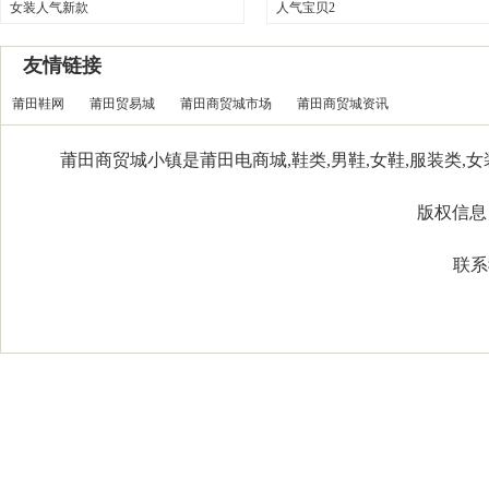
女装人气新款
人气宝贝2
友情链接
莆田鞋网
莆田贸易城
莆田商贸城市场
莆田商贸城资讯
莆田商贸城小镇是莆田电商城,鞋类,男鞋,女鞋,服装类,女装
版权信息：Co
联系