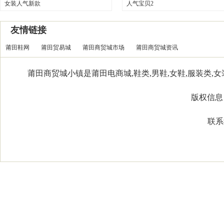
女装人气新款
人气宝贝2
友情链接
莆田鞋网
莆田贸易城
莆田商贸城市场
莆田商贸城资讯
莆田商贸城小镇是莆田电商城,鞋类,男鞋,女鞋,服装类,女装
版权信息：Co
联系