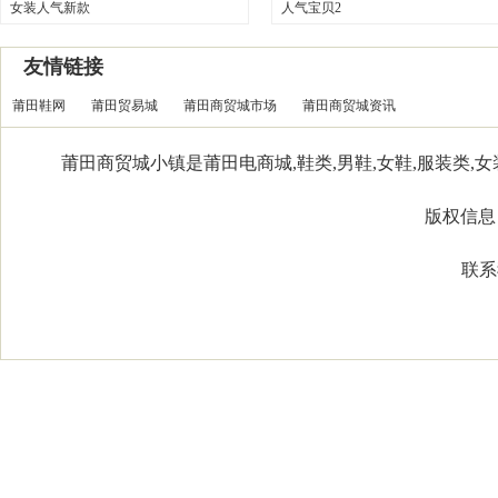
女装人气新款
人气宝贝2
友情链接
莆田鞋网
莆田贸易城
莆田商贸城市场
莆田商贸城资讯
莆田商贸城小镇是莆田电商城,鞋类,男鞋,女鞋,服装类,女装
版权信息：Co
联系