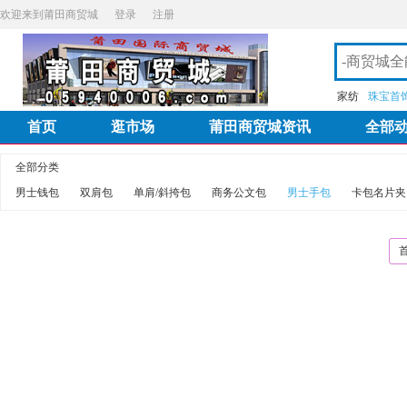
欢迎来到莆田商贸城
登录
注册
家纺
珠宝首
首页
逛市场
莆田商贸城资讯
全部
全部分类
男士钱包
双肩包
单肩/斜挎包
商务公文包
男士手包
卡包名片夹