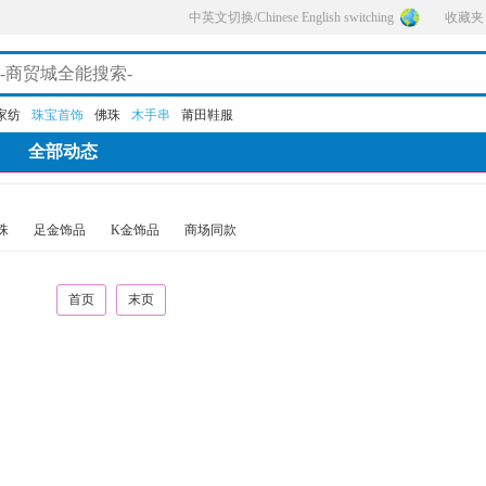
中英文切换/Chinese English switching
收藏夹
家纺
珠宝首饰
佛珠
木手串
莆田鞋服
全部动态
珠
足金饰品
K金饰品
商场同款
首页
末页