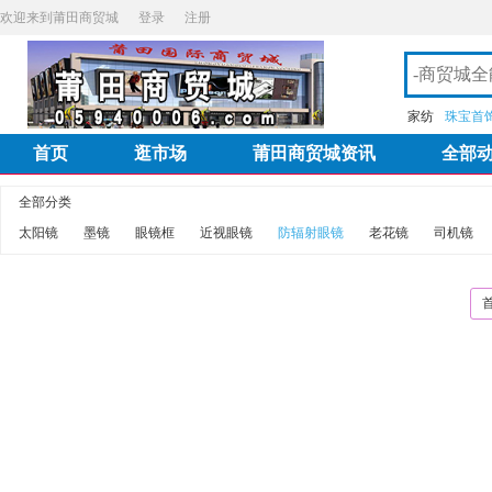
欢迎来到莆田商贸城
登录
注册
家纺
珠宝首
首页
逛市场
莆田商贸城资讯
全部
全部分类
太阳镜
墨镜
眼镜框
近视眼镜
防辐射眼镜
老花镜
司机镜