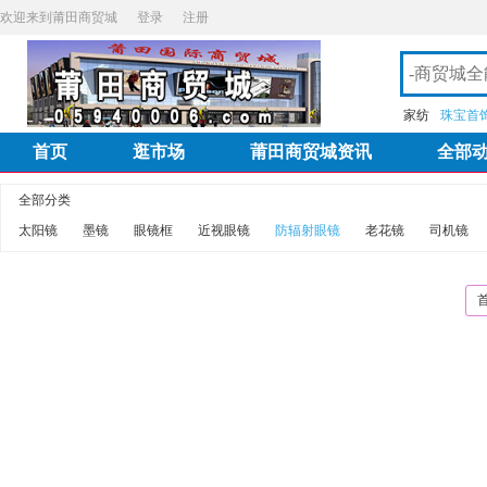
欢迎来到莆田商贸城
登录
注册
家纺
珠宝首
首页
逛市场
莆田商贸城资讯
全部
全部分类
太阳镜
墨镜
眼镜框
近视眼镜
防辐射眼镜
老花镜
司机镜